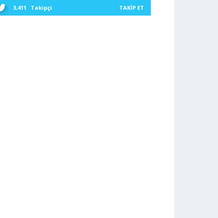
3,411
Takipçi
TAKIP ET