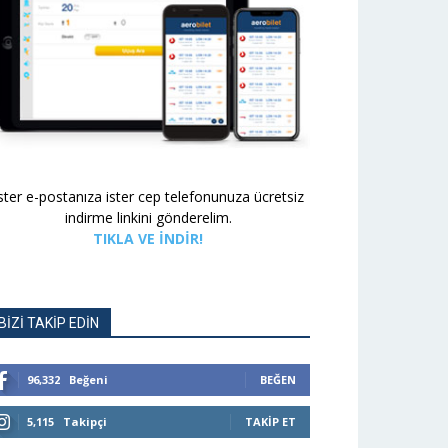
ster e-postanıza ister cep telefonunuza ücretsiz
indirme linkini gönderelim.
TIKLA VE İNDİR!
BIZI TAKIP EDIN
96,332
Beğeni
BEĞEN
5,115
Takipçi
TAKIP ET