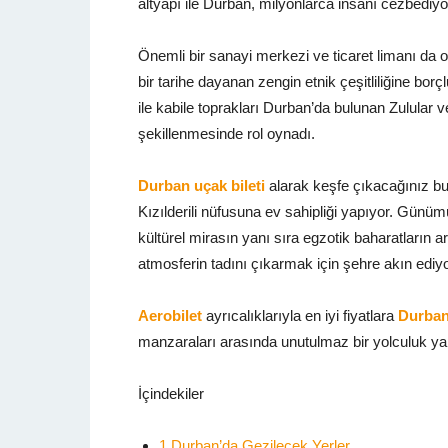
altyapı ile Durban, milyonlarca insanı cezbediyo
Önemli bir sanayi merkezi ve ticaret limanı da ol
bir tarihe dayanan zengin etnik çeşitliliğine bor
ile kabile toprakları Durban’da bulunan Zulular 
şekillenmesinde rol oynadı.
Durban uçak bileti
alarak keşfe çıkacağınız bu
Kızılderili nüfusuna ev sahipliği yapıyor. Günüm
kültürel mirasın yanı sıra egzotik baharatların a
atmosferin tadını çıkarmak için şehre akın ediyo
Aerobilet
ayrıcalıklarıyla en iyi fiyatlara
Durban 
manzaraları arasında unutulmaz bir yolculuk yapa
İçindekiler
1
Durban’da Gezilecek Yerler