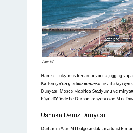
Altın Mil
Hareketli okyanus kenarı boyunca jogging yapanl
Kaliforniya’da gibi hissedeceksiniz. Bu kıyı şe
Dünyası, Moses Mabhida Stadyumu ve minyatür b
büyüklüğünde bir Durban kopyası olan Mini Town
Ushaka Deniz Dünyası
Durban’ın Altın Mil bölgesindeki ana turistik me