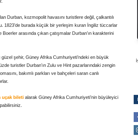
r.
an Durban, kozmopolit havasını turistlere değil, çalkantılı
çlu. 1823’de burada küçük bir yerleşim kuran İngiliz tüccarlar
ve Boerler arasında çıkan çatışmalar Durban’ın karakterini
 güzel şehir, Güney Afrika Cumhuriyeti’ndeki en büyük
İ
üzde turistler Durban’ın Zulu ve Hint pazarlarındaki zengin
romasını, bakımlı parkları ve bahçeleri saran canlı
rlar.
uçak bileti
alarak Güney Afrika Cumhuriyeti’nin büyüleyici
bilirsiniz.