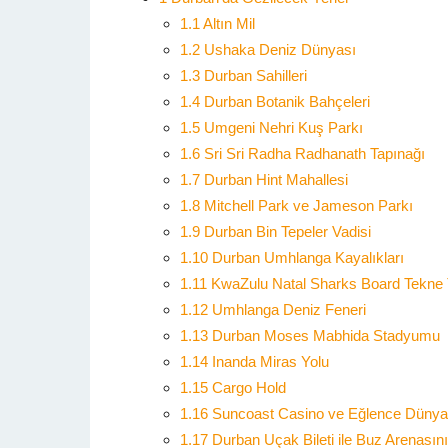
1.1
Altın Mil
1.2
Ushaka Deniz Dünyası
1.3
Durban Sahilleri
1.4
Durban Botanik Bahçeleri
1.5
Umgeni Nehri Kuş Parkı
1.6
Sri Sri Radha Radhanath Tapınağı
1.7
Durban Hint Mahallesi
1.8
Mitchell Park ve Jameson Parkı
1.9
Durban Bin Tepeler Vadisi
1.10
Durban Umhlanga Kayalıkları
1.11
KwaZulu Natal Sharks Board Tekne 
1.12
Umhlanga Deniz Feneri
1.13
Durban Moses Mabhida Stadyumu
1.14
Inanda Miras Yolu
1.15
Cargo Hold
1.16
Suncoast Casino ve Eğlence Dünya
1.17
Durban Uçak Bileti ile Buz Arenasın