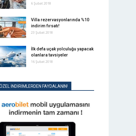
6 Şubat 2018
Villa rezervasyonlarında %10
indirim fırsatı!
23 Şubat 2018
İlk defa uçak yolculuğu yapacak
olanlara tavsiyeler
16 Şubat 2018
ÖZEL İNDİRİMLERDEN FAYDALANIN!