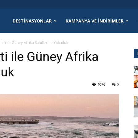
DESTINASYONLAR
KAMPANYA VE İNDIRIMLER
eti ile Güney Afrika Sahillerine Yolculuk
i ile Güney Afrika
luk
1076
0