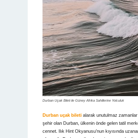
Durban Uçak Bileti ile Güney Afrika Sahillerine Yolculuk
Durban uçak bileti
alarak unutulmaz zamanlar 
şehir olan Durban, ülkenin önde gelen tatil merk
cennet. Ilık Hint Okyanusu’nun kıyısında uzanan