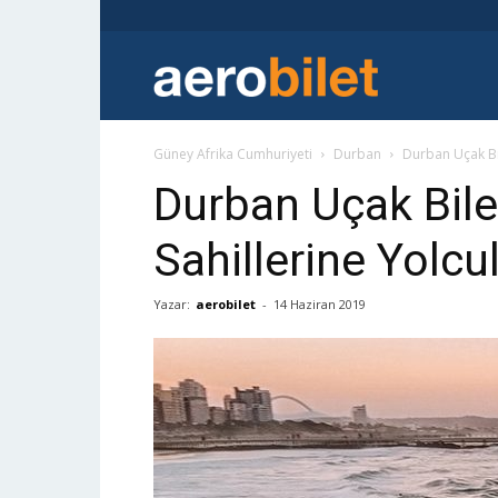
AEROBILET
Güney Afrika Cumhuriyeti
Durban
Durban Uçak Bil
Durban Uçak Bilet
Sahillerine Yolcu
Yazar:
aerobilet
-
14 Haziran 2019