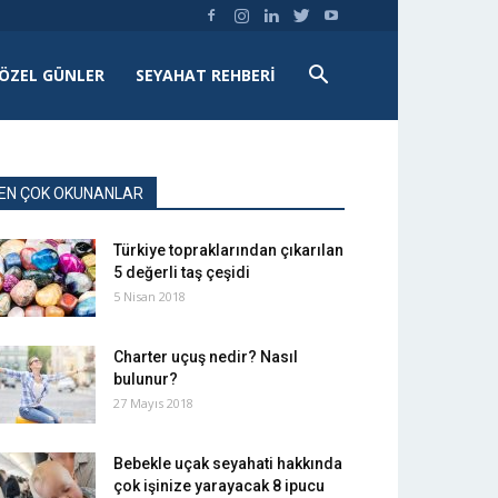
ÖZEL GÜNLER
SEYAHAT REHBERI
EN ÇOK OKUNANLAR
Türkiye topraklarından çıkarılan
5 değerli taş çeşidi
5 Nisan 2018
Charter uçuş nedir? Nasıl
bulunur?
27 Mayıs 2018
Bebekle uçak seyahati hakkında
çok işinize yarayacak 8 ipucu