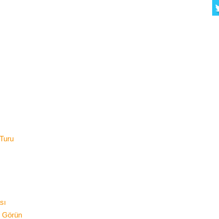
Turu
sı
ı Görün